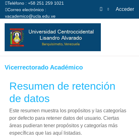
Teléfono : +58 251 259 1021
Acceder
Correo electrónico :
vacademico@ucla.edu.ve
Salta al contenido principal
Página Principal
Vicerrectorado Académico
Resumen de retención
de datos
Este resumen muestra los propósitos y las categorías
por defecto para retener datos del usuario. Ciertas
áreas pudieran tener propósitos y categorías más
específicas que las aquí listadas.