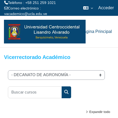
Teléfono : +58 251 259 1021
Acceder
Correo electrónico :
vacademico@ucla.edu.ve
Salta al contenido principal
Página Principal
Vicerrectorado Académico
Categorías
Buscar cursos
Buscar cursos
Expandir todo