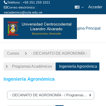
Teléfono : +58 251 259 1021
Acceder
Correo electrónico :
vacademico@ucla.edu.ve
Salta al contenido principal
Página Principal
Cursos
- DECANATO DE AGRONOMÍA -
Programas Académicos
Ingeniería Agronómica
Ingeniería Agronómica
Categorías