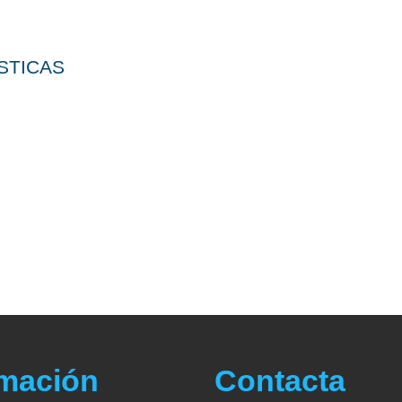
cursos
STICAS
rmación
Contacta