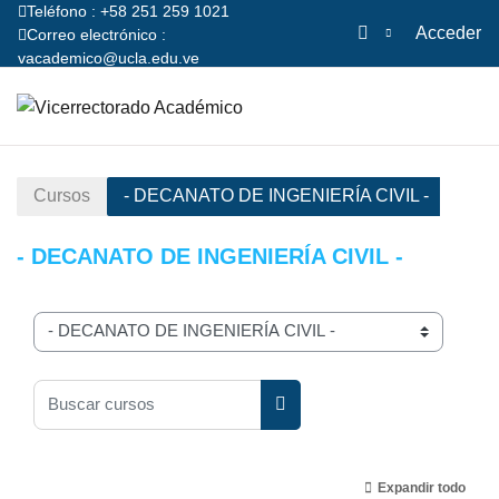
Teléfono : +58 251 259 1021
Acceder
Correo electrónico :
vacademico@ucla.edu.ve
Salta al contenido principal
Página Principal
Cursos
- DECANATO DE INGENIERÍA CIVIL -
- DECANATO DE INGENIERÍA CIVIL -
Categorías
Buscar cursos
Buscar cursos
Expandir todo