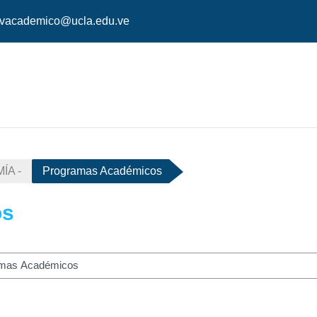
vacademico@ucla.edu.ve
ÍA -
Programas Académicos
os